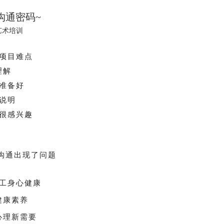
通密码~
培训
项目难点
理解
准备好
说明
很感兴趣
现了问题
工身心健康
健康素养
心理新需要