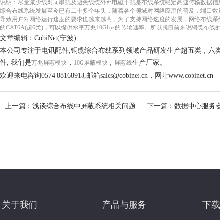
说明：尽量减少线对间串扰及避免线缆外部电磁干扰是布线系统稳定高速传输数据信
综合布线系统发展至今已有二十多个年头，随着各个领域对网络应用的普及，端口数
导致用户对网络运行速度的要求也越来越高，为了支持网络速度的发展，网络布线系
的CAT6A(超6类)，可以提供水平万兆10Gbps的传输速率。所以就目前来说铜缆布
文章编辑：CobiNet(宁波)
本公司专注于电讯配件,铜缆综合布线系列领域产品研发生产超五类，六类
件, 我们是
，
，
生产厂家。
万兆屏蔽模块
10G屏蔽模块
屏蔽线
欢迎来电咨询0574 88168918,邮箱sales@cobinet.cn，网址www.cobinet.cn
上一篇：浅谈综合布线中屏蔽系统相关问题
下一篇：数据中心服务
关于我们
产品与服务
下载