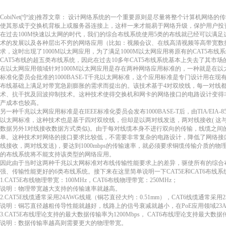
CobiNet(宁波)推荐文章： 设计网络系统的一个重要原则是尽量将整个计算机网络
使其形成于交换机背板上或服务器连接上，这样一来才能易于网络升级，保护用户投
在过去100M快速以太网的时代，我们的综合布线系统使用5类的布线就已经可以满
术的发展以及各种层出不穷的网络应用（比如：视频会议、在线高清视频等高带宽数
求，这时出现了1000M以太网应用，为了满足1000M以太网应用将原有的CAT5布
CAT5布线的超五类布线系统，因此在过去10多年CAT5布线系统基本上失去了其市
在以太网应用领域针对1000M以太网应用是存在两种网络应用标准的，一种就是在以太网从1
标准化委员会批准的1000BASE-T千兆以太网标准，这个应用标准是专门设计用在现
布线基础上满足对带宽急剧膨胀的需求而提出的。该技术基于4对双绞线，每一对线
术、抗干扰及回波抑制技术。这种技术使得交换机和网卡的网络接口的电路设计变得
产成本也较高。
另一种千兆以太网应用标准是在IEEE标准化委员会发布1000BASE-T后，由TIA/EIA-8
以太网标准，这种技术也是基于四对双绞线，但却是以两对线发送，两对线接收( 这与10
数据另外1对线接收数据方式类似)。由于每对线缆本身不进行双向的传输，线缆之间
单。这种技术对网络的接口要求比较低，不需要非常复杂的电路设计，降低了网络接
线接收，两对线发送)，要达到1000mbps的传输速率，就必须要求铜缆传输介质的物
的布线系统将不能支持该类型的网络应用。
因此由于当时这两种千兆以太网标准对布线传输性能要求上的差异，驱使所有的综合
强、传输性能更好的6类布线系统。接下来在这里简单说明一下CAT5E和CAT6布线
1.CAT5E布线物理带宽：100MHz，CAT6布线物理带宽：250MHz；
说明：物理带宽越大支持的传输速率就越高。
2.CAT5E线缆通常采用24AWG线规（铜芯直径大约：0.51mm），CAT6线缆通常采用
说明：铜芯直径越粗传导性能就越好，线路上的信号衰减就越小，在PoE应用领域23A
3.CAT5E布线理论支持的最大数据传输率为1200Mbps， CAT6布线理论支持最大数据传
说明：数据传输率越高则需要更大的物理带宽。