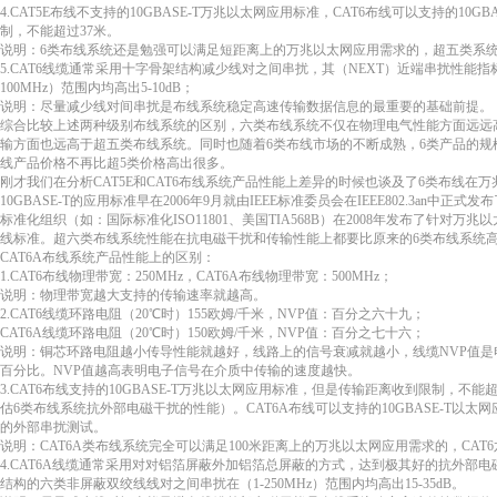
4.CAT5E布线不支持的10GBASE-T万兆以太网应用标准，CAT6布线可以支持的10
制，不能超过37米。
说明：6类布线系统还是勉强可以满足短距离上的万兆以太网应用需求的，超五类系
5.CAT6线缆通常采用十字骨架结构减少线对之间串扰，其（NEXT）近端串扰性能指标
100MHz）范围内均高出5-10dB；
说明：尽量减少线对间串扰是布线系统稳定高速传输数据信息的最重要的基础前提。
综合比较上述两种级别布线系统的区别，六类布线系统不仅在物理电气性能方面远远
输方面也远高于超五类布线系统。同时也随着6类布线市场的不断成熟，6类产品的规
线产品价格不再比超5类价格高出很多。
刚才我们在分析CAT5E和CAT6布线系统产品性能上差异的时候也谈及了6类布线在
10GBASE-T的应用标准早在2006年9月就由IEEE标准委员会在IEEE802.3an
标准化组织（如：国际标准化ISO11801、美国TIA568B）在2008年发布了针对
线标准。超六类布线系统性能在抗电磁干扰和传输性能上都要比原来的6类布线系统高
CAT6A布线系统产品性能上的区别：
1.CAT6布线物理带宽：250MHz，CAT6A布线物理带宽：500MHz；
说明：物理带宽越大支持的传输速率就越高。
2.CAT6线缆环路电阻（20℃时）155欧姆/千米，NVP值：百分之六十九；
CAT6A线缆环路电阻（20℃时）150欧姆/千米，NVP值：百分之七十六；
说明：铜芯环路电阻越小传导性能就越好，线路上的信号衰减就越小，线缆NVP值
百分比。NVP值越高表明电子信号在介质中传输的速度越快。
3.CAT6布线支持的10GBASE-T万兆以太网应用标准，但是传输距离收到限制，不
估6类布线系统抗外部电磁干扰的性能）。CAT6A布线可以支持的10GBASE-T以太
的外部串扰测试。
说明：CAT6A类布线系统完全可以满足100米距离上的万兆以太网应用需求的，CA
4.CAT6A线缆通常采用对对铝箔屏蔽外加铝箔总屏蔽的方式，达到极其好的抗外部
结构的六类非屏蔽双绞线线对之间串扰在（1-250MHz）范围内均高出15-35dB。