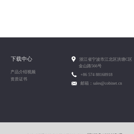
下载中心
浙江省宁波市江北区洪塘C区
金山路566号
产品介绍视频
+86 574 88168918
资质证书
邮箱：sales@cobinet.cn