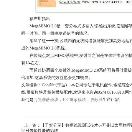
福布斯指出:
MegaMIMO 2.0是一套分布式多输入/多输出系统,它
同一时间、同一频率发送信号的情况。
消除了这一干扰,区域内的无线网络就能够更加高效地运
成的MegaMIMO 2.0系统。
在传统点对点MIMO系统中,发射器之间是在未经协调的
有1/4左右。
而通过协调四个发射器,MegaMIMO 2.0系统可将吞
倍增加,这套系统的效益也会更加明显。
文章编辑：CobiNet(宁波)，本公司专注于电讯配件,铜缆
线/屏蔽模块及相关模块配件,欢迎来电咨询0574 88168918,网址www
我们是
万兆屏蔽模块
，
10G屏蔽模块
，
屏蔽线
生产厂家。
上一篇：【干货分享】数据线缆测试技术6-万兆以太网物理
径对传输性能的影响